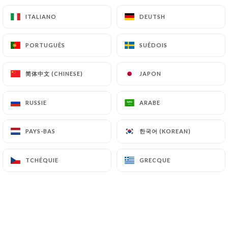
Bœuf madras
ITALIANO
ITALIANO
DEUTSH
DEUTSH
Curry de bœuf bien épicé
17.40€
PORTUGUÊS
PORTUGUÊS
SUÉDOIS
SUÉDOIS
Bœuf palak
简体中文 (CHINESE)
简体中文 (CHINESE)
JAPON
JAPON
Curry de bœuf avec épinards
18.40€
RUSSIE
RUSSIE
ARABE
ARABE
Bœuf aubergine*
한국어 (KOREAN)
한국어 (KOREAN)
PAYS-BAS
PAYS-BAS
Curry de bœuf avec aubergines hachée
18.40€
TCHÉQUIE
TCHÉQUIE
GRECQUE
GRECQUE
Bœuf jhalfreizi*
Bœuf avec tomates, poivrons, ail frais,
moyennement épicé