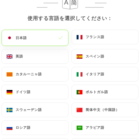
使用する言語を選択してください：
使用する言語を選択してください：
フランス語
フランス語
日本語
日本語
英語
英語
スペイン語
スペイン語
カタルーニャ語
カタルーニャ語
イタリア語
イタリア語
ドイツ語
ドイツ語
ポルトガル語
ポルトガル語
スウェーデン語
スウェーデン語
简体中文（中国語）
简体中文（中国語）
ロシア語
ロシア語
アラビア語
アラビア語