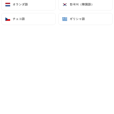
オランダ語
オランダ語
한국어（韓国語）
한국어（韓国語）
チェコ語
チェコ語
ギリシャ語
ギリシャ語