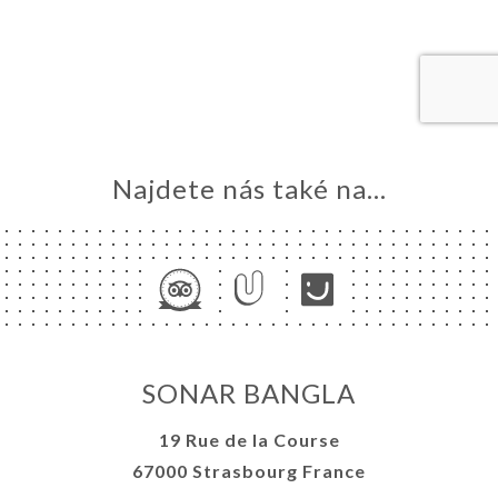
VOVAT
DNAT
ERIE
ENZE
ÍDKA
Najdete nás také na...
TAKT
SONAR BANGLA
19 Rue de la Course
67000 Strasbourg France